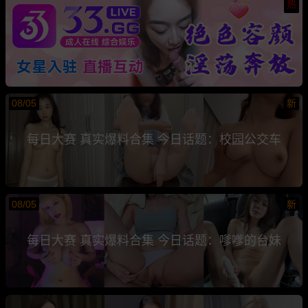
热
08/05
新
每日大赛 真实爆料合集 今日话题：校园公交车
08/05
新
每日大赛 真实爆料合集 今日话题：嗲嗲的台妹