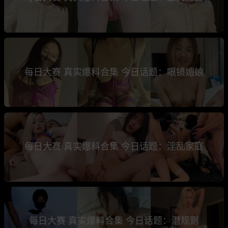
每日大赛 真实爆料合集 今日话题：眼镜媚娘
每日大赛 真实爆料合集 今日话题：淫乱家庭
每日大赛 真实爆料合集 今日话题：潜规则