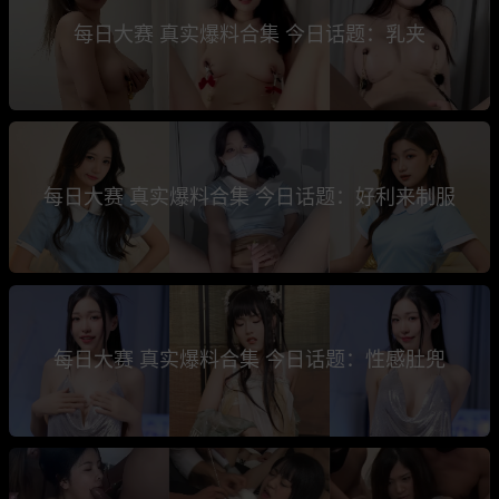
每日大赛 真实爆料合集 今日话题：乳夹
每日大赛 真实爆料合集 今日话题：好利来制服
每日大赛 真实爆料合集 今日话题：性感肚兜